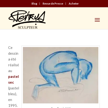
Blog
Revue de Presse
Acheter
Ce
dessin
a été
réalisé
au
pastel
sec
(pastel
bleu),
en
1995.