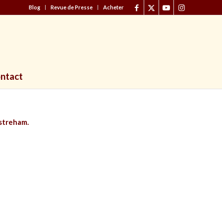
Blog
Revue de Presse
Acheter
ntact
streham.