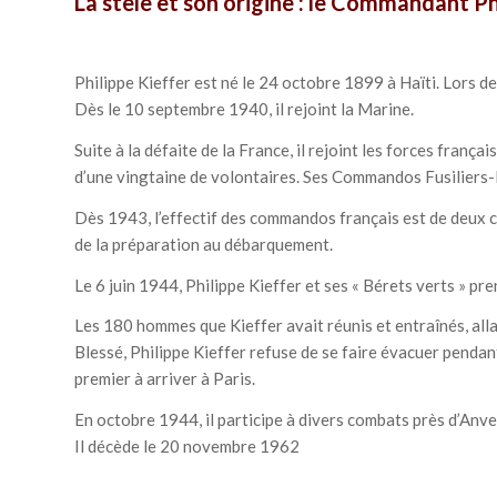
La stèle et son origine : le Commandant Ph
Philippe Kieffer est né le 24 octobre 1899 à Haïti. Lors de
Dès le 10 septembre 1940, il rejoint la Marine.
Suite à la défaite de la France, il rejoint les forces fra
d’une vingtaine de volontaires. Ses Commandos Fusiliers
Dès 1943, l’effectif des commandos français est de deux c
de la préparation au débarquement.
Le 6 juin 1944, Philippe Kieffer et ses « Bérets verts » p
Les 180 hommes que Kieffer avait réunis et entraînés, alla
Blessé, Philippe Kieffer refuse de se faire évacuer pendant
premier à arriver à Paris.
En octobre 1944, il participe à divers combats près d’Anver
Il décède le 20 novembre 1962