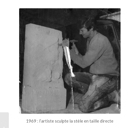
1969 : l’artiste sculpte la stèle en taille directe
Médaille en plomb –