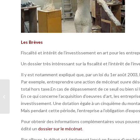
Les Brèves
Fiscalité et intérêt de l’investissement en art pour les entrep
Un dossier très intéressant sur la fiscalité et l’intérêt de l’
Il y est notamment expliqué que, par un loi du 1er août 2003, 
Par exemple, entreprendre une action de mécénat ouvre désorm
total hors taxe.En cas de dépassement de ce seuil ou bien si le
Monument
En ce qui concerne l’acquisition d’oeuvres d’art, les entrepri
Commemoratif –
Novembre 2006
investissement. Une dotation égale à un cinquième du montant 
Mais pendant cette période, l’entreprise a l’obligation d’expo
Pour obtenir des informations complémentaires vous pouvez é
édité un
dossier sur le mécénat
.
Par ailleurs, le débat est également lancé en faveur d’une loi d