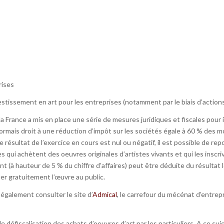
rises
investissement en art pour les entreprises (notamment par le biais d’action
la France a mis en place une série de mesures juridiques et fiscales pour 
ais droit à une réduction d’impôt sur les sociétés égale à 60 % des mon
 résultat de l’exercice en cours est nul ou négatif, il est possible de rep
ses qui achètent des oeuvres originales d’artistes vivants et qui les insc
(à hauteur de 5 % du chiffre d’affaires) peut être déduite du résultat l
ser gratuitement l’œuvre au public.
galement consulter le site d’
Admical
, le carrefour du mécénat d’entrepr
e défiscalisation des achats d’oeuvres d’art par les particuliers. A ce suje