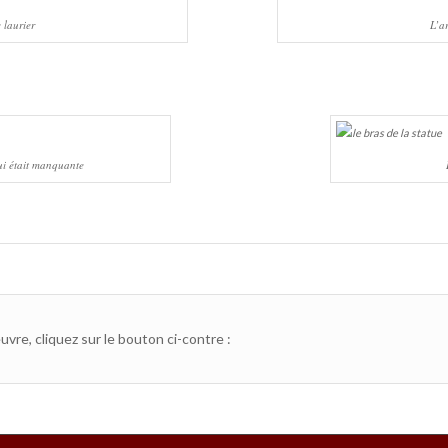
e laurier
L’ar
qui était manquante
uvre, cliquez sur le bouton ci-contre :