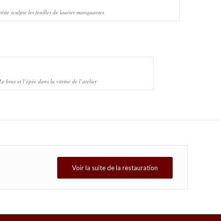
tiste sculpte les feuilles de laurier manquantes
Le bras et l’épée dans la vitrine de l’atelier
Voir la suite de la restauration