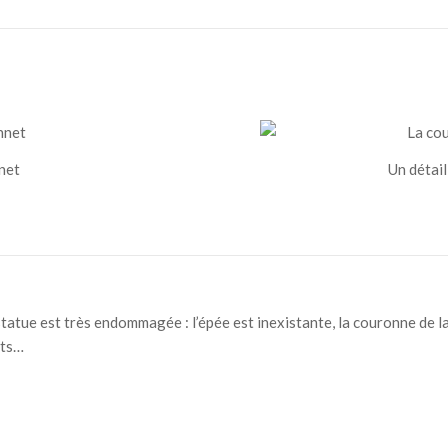
net
Un détail
atue est très endommagée : l’épée est inexistante, la couronne de laur
its…