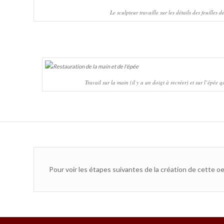
Le sculpteur travaille sur les détails des feuilles d
Travail sur la main (il y a un doigt à recréer) et sur l’épée 
Pour voir les étapes suivantes de la création de cette oe