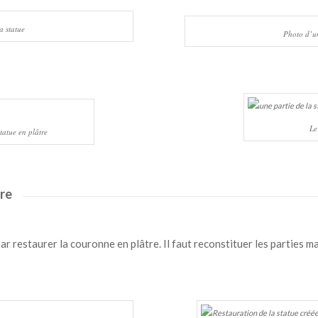
a statue
Photo d’un
Le
tatue en plâtre
tre
 restaurer la couronne en plâtre. Il faut reconstituer les parties man