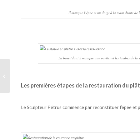
Il manque l’épée et un doigt à la main droite de l
La base (dont il manque une partie) et les jambes de la s
Sculpture de nu :
création d’un petit bas-
relief – Janvier 201...
Les premières étapes de la restauration du plâ
Le Sculpteur Pétrus commence par reconstituer l’épée et par