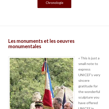
Chronologie
Les monuments et les oeuvres
monumentales
« This is just a
small note to
express
UNICEF’s very
sincere
gratitude for
the wonderful
sculpture you
have offered
UNICEF in