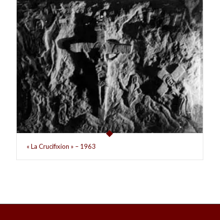
« La Crucifixion » – 1963